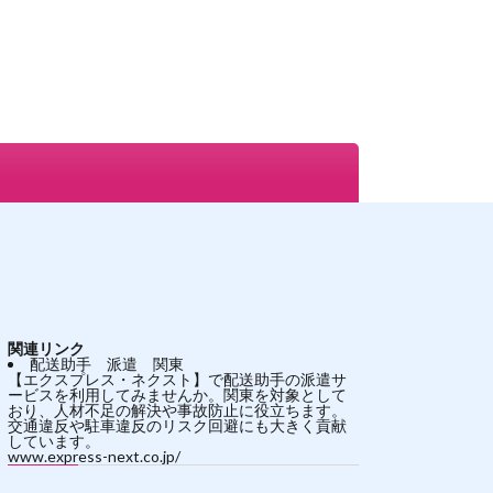
関連リンク
配送助手 派遣 関東
【エクスプレス・ネクスト】で配送助手の派遣サ
ービスを利用してみませんか。関東を対象として
おり、人材不足の解決や事故防止に役立ちます。
交通違反や駐車違反のリスク回避にも大きく貢献
しています。
www.express-next.co.jp/