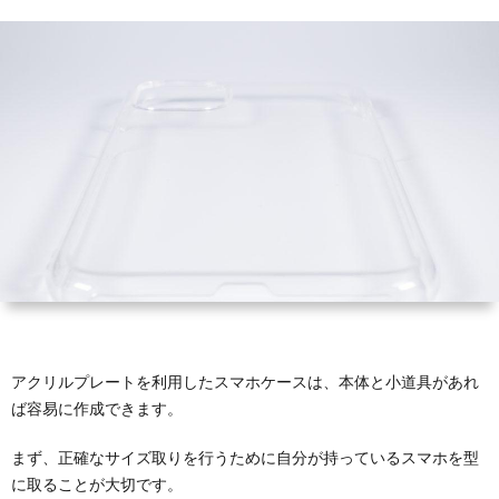
ホ
タ
ブ
ル
ズ
ル
ン
ロ
プ
全
ダ
ド
ッ
レ
般
ー
ク
ー
ト
アクリルプレートを利用したスマホケースは、本体と小道具があれ
ば容易に作成できます。
まず、正確なサイズ取りを行うために自分が持っているスマホを型
に取ることが大切です。