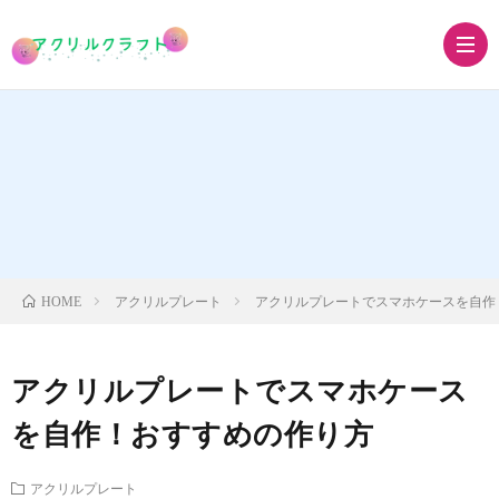
ア
ク
ア
リ
ク
ア
アクリルプレート
アクリルプレートでスマホケースを自作
HOME
ル
リ
ク
ア
アクリルプレートでスマホケース
キ
ル
リ
ク
グ
を自作！おすすめの作り方
ー
ス
ル
リ
ッ
アクリルプレート