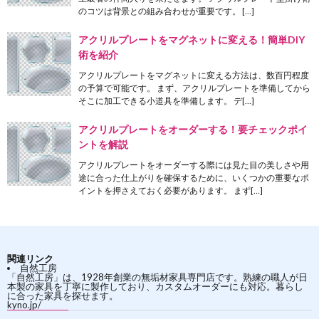
のコツは背景との組み合わせが重要です。 […]
アクリルプレートをマグネットに変える！簡単DIY
術を紹介
アクリルプレートをマグネットに変える方法は、数百円程度
の予算で可能です。 まず、アクリルプレートを準備してから
そこに加工できる小道具を準備します。 デ[…]
アクリルプレートをオーダーする！要チェックポイ
ントを解説
アクリルプレートをオーダーする際には見た目の美しさや用
途に合った仕上がりを確保するために、いくつかの重要なポ
イントを押さえておく必要があります。 まず[…]
関連リンク
自然工房
「自然工房」は、1928年創業の無垢材家具専門店です。熟練の職人が日
本製の家具を丁寧に製作しており、カスタムオーダーにも対応。暮らし
に合った家具を探せます。
kyno.jp/