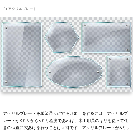
ホ
タ
ブ
ル
ズ
アクリルプレート
ル
ン
ロ
プ
全
ダ
ド
ッ
レ
般
ー
ク
ー
ト
アクリルプレートを希望通りに穴あけ加工をするには、アクリルプ
レートが3ミリから5ミリ程度であれば、木工用具のキリを使って任
意の位置に穴あけを行うことは可能です、アクリルプレートが6ミリ