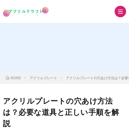
ア
ク
ア
リ
ク
ア
アクリルプレート
アクリルプレートの穴あけ方法は？必要
HOME
ル
リ
ク
ア
アクリルプレートの穴あけ方法
キ
ル
リ
ク
グ
は？必要な道具と正しい手順を解
ー
ス
説
ル
リ
ッ