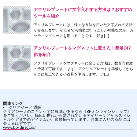
アクリルプレートに文字入れする方法は？おすすめ
ツールを紹介
アクリルプレートには、様々な方法を用いた文字入れの方法
が存在します。 初心者でも簡単に行うことが可能なのが、カ
ッティングシートを用いることです。 好き[…]
アクリルプレートをマグネットに変える！簡単DIY
術を紹介
アクリルプレートをマグネットに変える方法は、数百円程度
の予算で可能です。 まず、アクリルプレートを準備してから
そこに加工できる小道具を準備します。 デ[…]
関連リンク
クリアジーノ 通販
クリアジーノのスキンケアに興味があるなら《BPオンラインショップ》
をご覧ください。幅広い世代から愛されているデイリーケアからスペシ
ャルケアまでのアイテムが、多数揃っています。お気に入りの商品に出
会えるはずです。
www.bp-direct.jp/