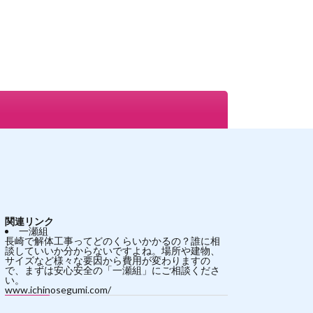
関連リンク
一瀬組
長崎で解体工事ってどのくらいかかるの？誰に相
談していいか分からないですよね。場所や建物、
サイズなど様々な要因から費用が変わりますの
で、まずは安心安全の「一瀬組」にご相談くださ
い。
www.ichinosegumi.com/