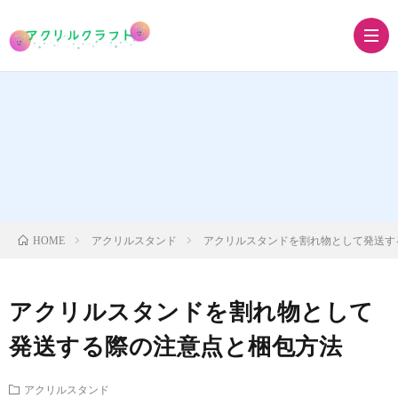
ア
ク
ア
リ
ク
ア
アクリルスタンド
アクリルスタンドを割れ物として発送す
HOME
ル
リ
ク
ア
アクリルスタンドを割れ物として
キ
ル
リ
ク
グ
発送する際の注意点と梱包方法
ー
ス
ル
リ
ッ
アクリルスタンド