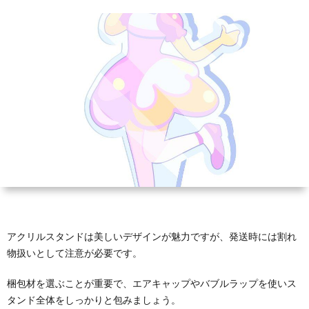
ホ
タ
ブ
ル
ズ
ル
ン
ロ
プ
全
ダ
ド
ッ
レ
般
ー
ク
ー
ト
アクリルスタンドは美しいデザインが魅力ですが、発送時には割れ
物扱いとして注意が必要です。
梱包材を選ぶことが重要で、エアキャップやバブルラップを使いス
タンド全体をしっかりと包みましょう。