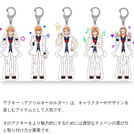
ホ
タ
ブ
ル
ズ
ル
ン
ロ
プ
全
ダ
ド
ッ
レ
般
ー
ク
ー
ト
アクキー（アクリルキーホルダー）は、キャラクターやデザインを
楽しむアイテムとして人気です。
そのアクキーをより魅力的にするためには適切なチェーンの選び方
と取り付け方が重要です。