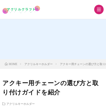
ア
ク
ア
リ
ク
ア
アクリルキーホルダー
アクキー用チェーンの選び方と取り
HOME
ル
リ
ク
ア
アクキー用チェーンの選び方と取
キ
ル
リ
ク
グ
り付けガイドを紹介
ー
ス
ル
リ
ッ
アクリルキーホルダー