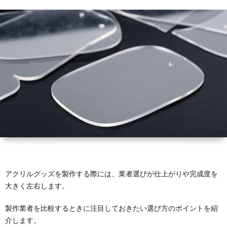
ホ
タ
ブ
ル
ズ
ル
ン
ロ
プ
全
ダ
ド
ッ
レ
般
ー
ク
ー
ト
アクリルグッズを製作する際には、業者選びが仕上がりや完成度を
大きく左右します。
製作業者を比較するときに注目しておきたい選び方のポイントを紹
介します。