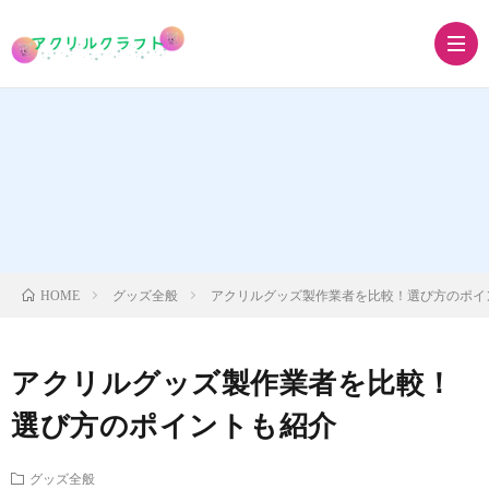
ア
ク
ア
リ
ク
ア
グッズ全般
アクリルグッズ製作業者を比較！選び方のポイ
HOME
ル
リ
ク
ア
アクリルグッズ製作業者を比較！
キ
ル
リ
ク
グ
選び方のポイントも紹介
ー
ス
ル
リ
ッ
グッズ全般