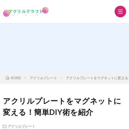
ア
ク
ア
リ
ク
ア
アクリルプレート
アクリルプレートをマグネットに変える！
HOME
ル
リ
ク
ア
アクリルプレートをマグネットに
キ
ル
リ
ク
グ
変える！簡単DIY術を紹介
ー
ス
ル
リ
ッ
アクリルプレート