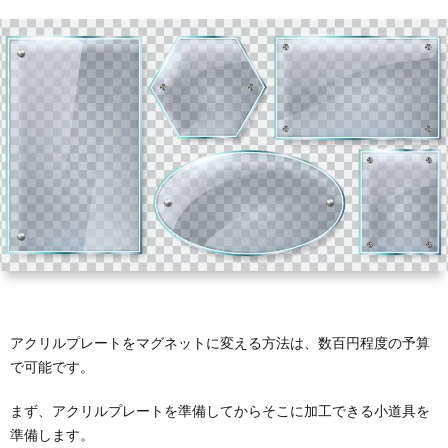
ホ
タ
ブ
ル
ズ
ル
ン
ロ
プ
全
ダ
ド
ッ
レ
般
ー
ク
ー
ト
アクリルプレートをマグネットに変える方法は、数百円程度の予算
で可能です。
まず、アクリルプレートを準備してからそこに加工できる小道具を
準備します。