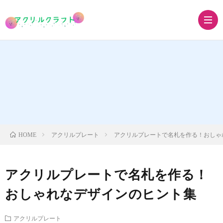
ア
ク
ア
リ
ク
ア
アクリルプレート
アクリルプレートで名札を作る！おしゃ
HOME
ル
リ
ク
ア
アクリルプレートで名札を作る！
キ
ル
リ
ク
グ
おしゃれなデザインのヒント集
ー
ス
ル
リ
ッ
アクリルプレート