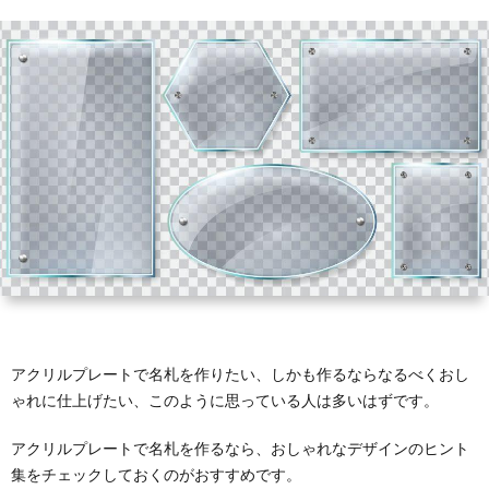
ホ
タ
ブ
ル
ズ
ル
ン
ロ
プ
全
ダ
ド
ッ
レ
般
ー
ク
ー
ト
アクリルプレートで名札を作りたい、しかも作るならなるべくおし
ゃれに仕上げたい、このように思っている人は多いはずです。
アクリルプレートで名札を作るなら、おしゃれなデザインのヒント
集をチェックしておくのがおすすめです。