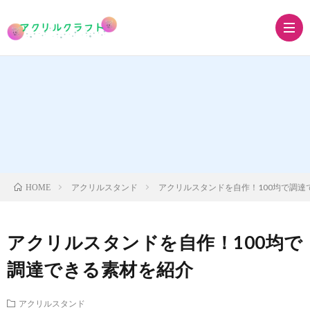
ア
ク
ア
リ
ク
ア
アクリルスタンド
アクリルスタンドを自作！100均で調達
HOME
ル
リ
ク
ア
アクリルスタンドを自作！100均で
キ
ル
リ
ク
グ
調達できる素材を紹介
ー
ス
ル
リ
ッ
アクリルスタンド