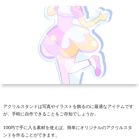
ホ
タ
ブ
ル
ズ
ル
ン
ロ
プ
全
ダ
ド
ッ
レ
般
ー
ク
ー
ト
アクリルスタンドは写真やイラストを飾るのに最適なアイテムです
が、手軽に自作できることをご存知でしょうか。
100均で手に入る素材を使えば、簡単にオリジナルのアクリルスタ
ンドを作ることができます。